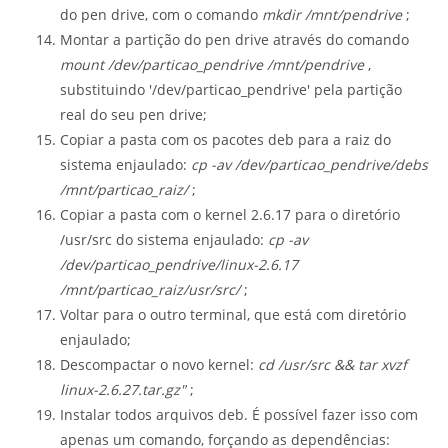
do pen drive, com o comando
mkdir /mnt/pendrive
;
Montar a partição do pen drive através do comando
mount /dev/particao_pendrive /mnt/pendrive
,
substituindo '/dev/particao_pendrive' pela partição
real do seu pen drive;
Copiar a pasta com os pacotes deb para a raiz do
sistema enjaulado:
cp -av /dev/particao_pendrive/debs
/mnt/particao_raiz/
;
Copiar a pasta com o kernel 2.6.17 para o diretório
/usr/src do sistema enjaulado:
cp -av
/dev/particao_pendrive/linux-2.6.17
/mnt/particao_raiz/usr/src/
;
Voltar para o outro terminal, que está com diretório
enjaulado
;
Descompactar o novo kernel:
cd /usr/src && tar xvzf
linux-2.6.27.tar.gz"
;
Instalar todos arquivos deb. É possível fazer isso com
apenas um comando, forçando as dependências: