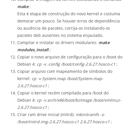
make
;
Esta é etapa de construção do novo kernel e costuma
demorar um pouco. Se houver erros de dependência
ou ausência de pacotes, corrija-os instalando os
pacotes deb ausentes no sistema enjaulado.
Compilar e instalar os drivers modulares:
make
modules_install
;
Copiar o novo arquivo de configuração para o /boot do
Debian 4:
cp -v .config /boot/config-2.6.27.hosco-c1
;
Copiar arquivo com mapeamento de símbolos do
kernel:
cp -v System.map /boot/System.map-
2.6.27.hosco-c1
;
Copiar o kernel recém compilado para /boot do
Debian 4:
cp -v arch/x86/boot/bzImage /boot/vmlinuz-
2.6.27.hosco-c1
;
Criar ram drive inicial (initrd):
mkinitramfs -o
/boot/initrd.img-2.6.27.hosco-c1 2.6.27.hosco-c1
;