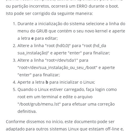
ou partição incorretos, ocorrerá um ERRO durante o boot.
Isto pode ser corrigido da seguinte maneira:
Durante a inicialização do sistema selecione a linha do
menu do GRUB que contém o seu novo kernel e aperte
a letra
e
para editar;
Altere a linha "root (hd0,0)" para "root (hd_da
sua_instalação)" e aperte "enter" para finalizar;
Altere a linha "root=/dev/sda1" para
"root=/dev/sua_instalação_ou_seu_/boot" e aperte
"enter" para finalizar;
Aperte a letra
b
para inicializar o Linux;
Quando o Linux estiver carregado, faça login como
root em um terminal e edite o arquivo
"/boot/grub/menu.lst" para efetuar uma correção
definitiva.
Conforme dissemos no início, este documento pode ser
adaptado para outros sistemas Linux que estejam off-line e,