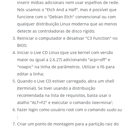
inserir mídias adicionais nem usar espelhos de rede.
Nós usamos o "Etch And a Half", mas é possível que
funcione com o "Debian Etch" convencional ou com
qualquer distribuição Linux moderna que ao menos
detecte as controladoras de disco rígido;
Reiniciar o computador e desativar "C3 Function" no
BIOS;
Iniciar o Live CD Linux (que use kernel com versão
maior ou igual a 2.6.27) adicionando "acpi=off" e
"noapic" na linha de parâmetros. Utilizar o F6 para
editar a linha;
Quando o Live CD estiver carregado, abra um shell
(terminal). Se tiver usando a distribuição
recomendada na lista de
requisitos
, basta usar o
atalho "ALT+F2" e executar o comando
lxterminal
;
Fazer login como usuário root com o comando
sudo su
;
Criar um ponto de montagem para a partição raiz do