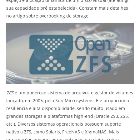
espaço e alocação dinâmica de um disco virtual (até atingir
sua capacidade pré estabelecida). Constam mais detalhes
no artigo sobre
overbooking de storage
.
ZFS
é um poderoso sistema de arquivos e gestor de volumes
lançado, em 2005, pela
Sun Microsystems
. Ele proporciona
resiliência e alta disponibilidade, sendo muito usado em
grandes storages e plataformas high-end (Oracle ZS3, ZS5,
etc.). Diversos sistemas operacionais possuem suporte
nativo a ZFS, como Solaris, FreeNAS e XigmaNAS. Mais
informações podem ser encontradas na página sobre