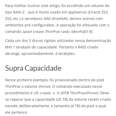
Para melhor ilustrar este artigo, foi escolhido um volume do
tipo RAID-Z - que é muito usado em appliances (Oracle ZS3,
ZS5, etc.) e servidores NAS (FreeNAS, dentre outros) com
ambientes pré-configurados. A operação foi efetuada com o
comando
zpool create ThinProv raidz /dev/hd[5-9]
.
Cada um dos 5 discos rígidos utilizados nessa demonstração
têm 1 terabyte de capacidade. Portanto o RAID criado
abrange, aproximadamente, 4 terabytes.
Supra Capacidade
Nesse primeiro exemplo, foi provisionado dentro do pool
ThinProv o volume
thinvol
. O comando executado nesse
procedimento é
zfs create -s -V 20TB ThinProv/thinvol
. Deve-
se reparar que a capacidade (20 TB) do volume recém criado
excede, deliberadamente, o tamanho (4 TB) do pool a qual
ele pertence.