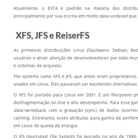
Atualmente, o EXT4 é padrão na maioria das distribu
principalmente por sua escrita em modo
data=ordered
que 
XFS, JFS e ReiserFS
As primeiras distribuições Linux (Slackware, Debian, Re
usuários e atrair atenção de desenvolvedores por todo 
e sistemas de arquivos.
File systems como XFS e JFS, que antes eram proprietários
usados em Linux. Eles passaram ser excelentes alternativas
O XFS foi portado para Linux em 2001. É um filesystem pr
desfragmentação on-line e alto desempenho. Para esse gan
data=writeback
, com a gravação (sync) de dados ocorre
caching. Entretanto, esses atributos para ganho de perf
em casos de queda de energia.
O JFS (Journaled File System) foi lançado no ano de 1990