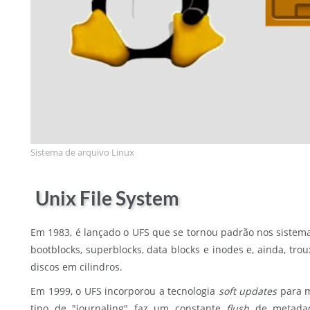
Sistema de arquivo Linux
Unix File System
Em 1983, é lançado o UFS que se tornou padrão nos sistema
bootblocks, superblocks, data blocks e inodes e, ainda, t
discos em cilindros.
Em 1999, o UFS incorporou a tecnologia
soft updates
para m
tipo de "journaling" faz um constante
flush
de metadado